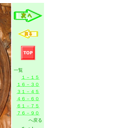
一覧
１－１５
１６－３０
３１－４５
４６－６０
６１－７５
７６－９０
へ戻る