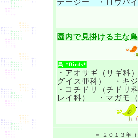
デージー ・ロウバイ 
園内で見掛ける主な鳥達 
鳥 *Birds*
・アオサギ（サギ科
グイス亜科） ・キ
・コチドリ（チドリ
レイ科） ・マガモ（カ
＝ ２０１３年（