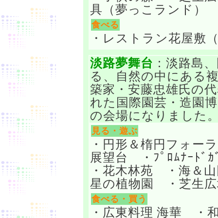
具（夢っこランド）
食べる
・レストラン花屋敷
淡路夢舞台
：淡路島、
る、自然の中にある
築家・安藤忠雄氏の代
れた国際園芸・造園博
の会場になりました
見る・遊ぶ
・円形＆楕円フォーラ
展望台 ・ﾌﾟﾛﾑﾅｰﾄﾞｶﾞ
・花木林苑 ・海＆山
星の植物園 ・芝生広
食べる・買う
・広東料理 海華 ・