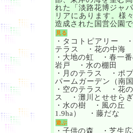
れた「淡路花博ジャ
リアにあります。様
造成された国営公園
見る
・タコトピアリー 
テラス ・花の中海 
・大地の虹 ・春一番
岩戸 ・水の棚田
・月のテラス ・ポ
パームガーデン（南
・空のテラス ・花
ス ・灘川とせせら
・水の樹 ・風の丘 
1.9ha） ・藤だな
遊ぶ
・子供の森 ・芝生広場