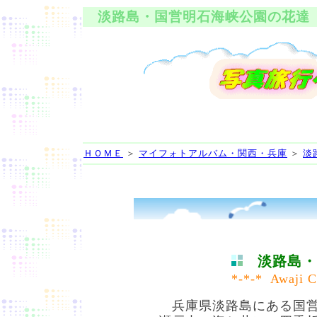
淡路島・国営明石海峡公園の花達
ＨＯＭＥ
＞
マイフォトアルバム・関西・兵庫
＞
淡
淡路島・
*-*-*
Awaji C
兵庫県
淡路
島にある国