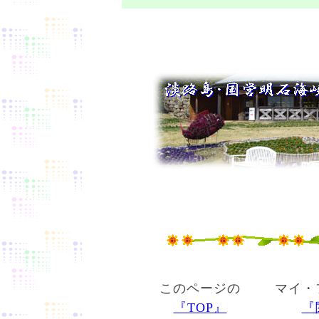
このページの
マイ・
『TOP』
『