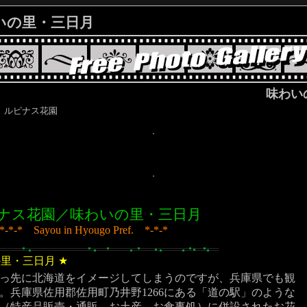
の里・三日月
味わい
 ルピナス花園
ナス花園／味わいの里・三日月
*-*-* Sayou in Hyougo Pref. *-*-*
の里・三日月
★
っ先に北海道をイメージしてしまうのですが、兵庫県でも観
。兵庫県佐用郡佐用町乃井野1266にある「道の駅」のような
（特産品販売・通販、お土産、お食事処）に併設されたお花