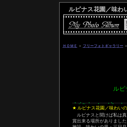
ルピナス花園／味わい
ＨＯＭＥ
＞
フリーフォトギャラリー
＞
ルピ
★
ルピナス花園／味わい
ルピナスと聞けば私は真
賞出来る場所がありました
施設、味わいの里・三日月