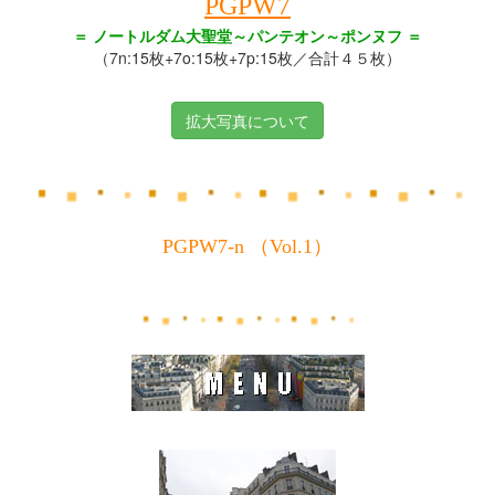
PGPW7
＝ ノートルダム大聖堂～パンテオン～ポンヌフ ＝
（7n:15枚+7o:15枚+7p:15枚／合計４５枚）
拡大写真について
PGPW7-n （Vol.1）