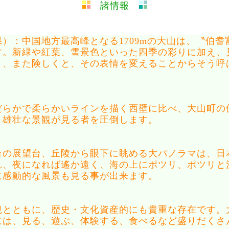
諸情報
）：中国地方最高峰となる1709mの大山は、〝伯耆
す。新緑や紅葉、雪景色といった四季の彩りに加え、
く、また険しくと、その表情を変えることからそう呼
。
らかで柔らかいラインを描く西壁に比べ、大山町の
、雄壮な景観が見る者を圧倒します。
の展望台、丘陵から眼下に眺める大パノラマは、日
れ、夜になれば遙か遠く、海の上にポツリ、ポツリと
に感動的な風景も見る事が出来ます。
とともに、歴史・文化資産的にも貴重な存在です。
には、見る、遊ぶ、体験する、食べるなど盛りだくさ