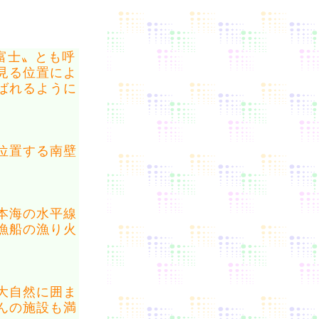
富士〟とも呼
見る位置によ
ばれるように
位置する南壁
本海の水平線
漁船の漁り火
大自然に囲ま
んの施設も満