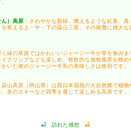
す。
せん）高原
：さわやかな新緑、燃えるような紅葉、真
りを変える上・中・下の蒜山三座。その南麓に雄大な
く緑の草原ではかわいいジャージー牛が草を食みま
サイクリングなども楽しめ、牧歌的な放牧風景を眺め
汗かいた後のジャージー牛乳の美味しさは格別です。
蒜山高原（岡山県）は西日本屈指の大自然郷で植物
暑、冬のスキーなど四季を通じて楽しめる高原です。
訪れた感想