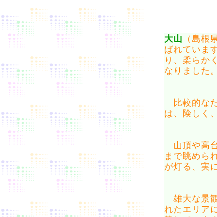
大山
（島根県
ばれていま
り、柔らか
なりました
比較的なだ
は、険しく
山頂や高台
まで眺めら
が灯る、実
雄大な景観
れたエリア