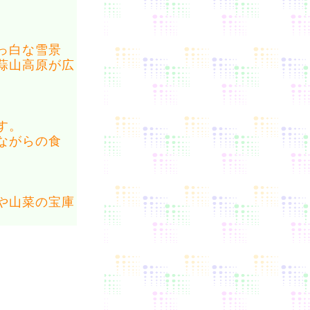
っ白な雪景
蒜山高原が広
す。
ながらの食
や山菜の宝庫