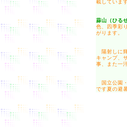
載していま
蒜山（ひる
色、四季彩
がります。
陽射しに輝
キャンプ、
事、また一
国立公園・
です夏の避