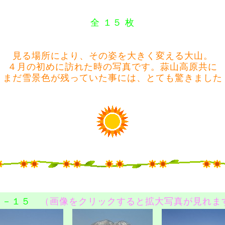
全 １５ 枚
見る場所により、その姿を大きく変える
大山
。
４月の初めに訪れた時の写真です。
蒜山高原
共に
まだ雪景色が残っていた事には、とても驚きました
１－１５
（画像をクリックすると拡大写真が見れま