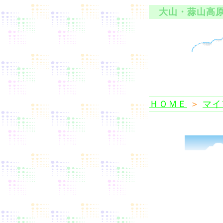
大山・蒜山高
ＨＯＭＥ
＞
マイ