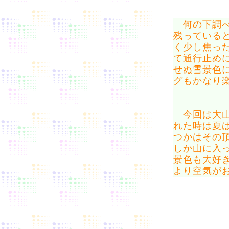
何の下調べ
残っている
く少し焦っ
て通行止め
せぬ雪景色
グもかなり
今回は大山
れた時は夏
つかはその
しか山に入
景色も大好
より空気が