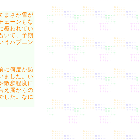
てまさか雪が
チェーンもな
に覆われてい
もいて、予期
いうハプニン
前に何度か訪
いました。い
や散歩程度に
言え麓からの
でした。なに