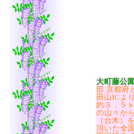
大町藤公
部 京都
田山IC
約３．５
の山々か
（台木）
頂いた全