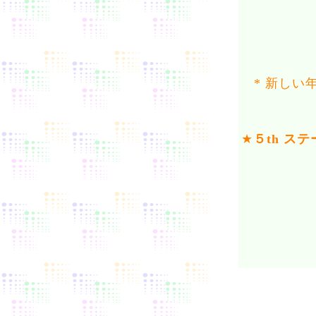
* 新し
★
５th 