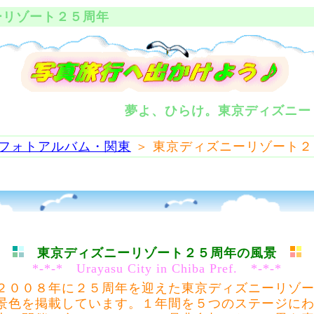
リゾート２５周年
夢よ、ひらけ。東京ディズニー
フォトアルバム・関東
＞ 東京ディズニーリゾート２
東京ディズニーリゾート２５周年の風景
*-*-* Urayasu City in Chiba Pref. *-*-*
００８年に
２５周年
を迎えた
東京ディズニーリゾ
景色を掲載しています。１年間を５つのステージに