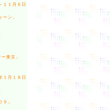
～１１月６日
ィーン」
」
ター東京」
年１月１８日
」
０９」