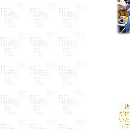
訪
が仕
いた
って