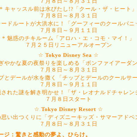
７月８日～８月３１日
* キャッスル前は水びたし!?「クール・ザ・ヒート
７月８日～８月３１日
パレードルートが大洪水に！「グーフィーのクールパニ
７月８日～９月１１日
* 魅惑のチキルーム「アロハ・エ・コモ・マイ！」
７月２５日リニューアルオープン
☆
Tokyo Disney Sea
☆
にぎやかな夏の夜祭りを楽しめる「ボンファイアーダ
７月８日～８月３１日
ップとデールが水を撒く「チップとデールのクールサ
７月８日～９月１１日
 隠された謎を解き明かせ！「ザ・レオナルドチャレン
７月８日スタート
☆
Tokyo Disney Resort
☆
みの思い出つくりに「ディズニーキッズ・サマーアドベ
７月８日～８月３１日
テージ：驚きと感動の夢よ、ひらけ。