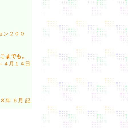
ョン２００
どこまでも。
～４月１４日
８年 ６月 記