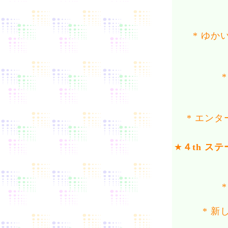
* ゆ
* エン
★
４th ス
* 