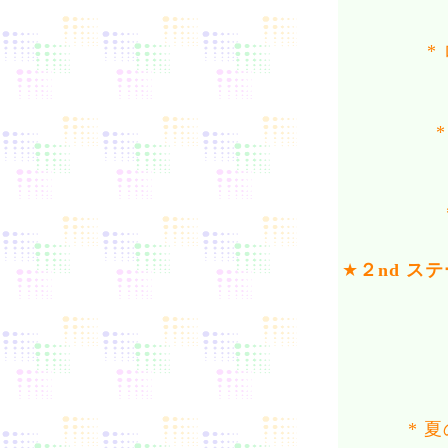
*
★
２nd ス
* 