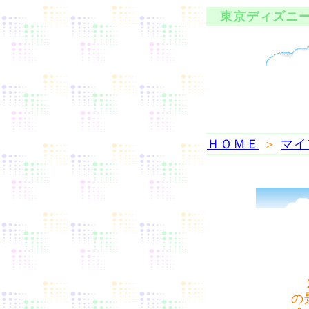
東京ディズニー
ＨＯＭＥ
＞
マイ
２
の