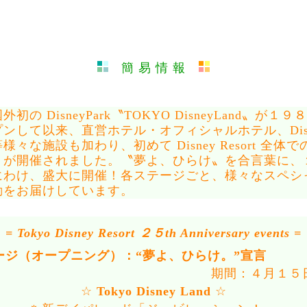
簡 易 情 報
の DisneyPark〝TOKYO DisneyLand〟が１
ンして以来、直営ホテル・オフィシャルホテル、Disne
々な施設も加わり、初めて Disney Resort 全体
トが開催されました。〝夢よ、ひらけ〟を合言葉に、
にわけ、盛大に開催！各ステージごと、様々なスペシ
動をお届けしています。
= Tokyo Disney Resort ２５th Anniversary events =
テージ（オープニング）：“夢よ、ひらけ。”宣言
期間：４月１５
☆
Tokyo Disney Land
☆