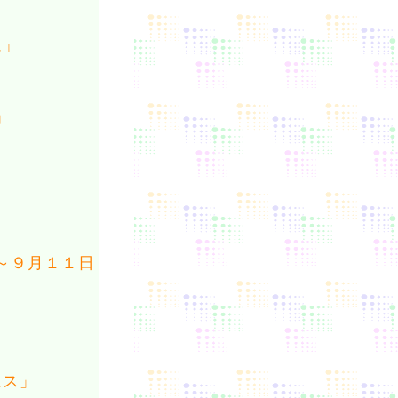
ム」
」
」
～９月１１日
ムス」