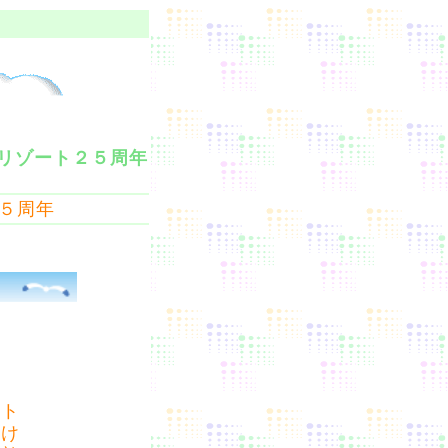
リゾート２５周年
５周年
ート
わけ