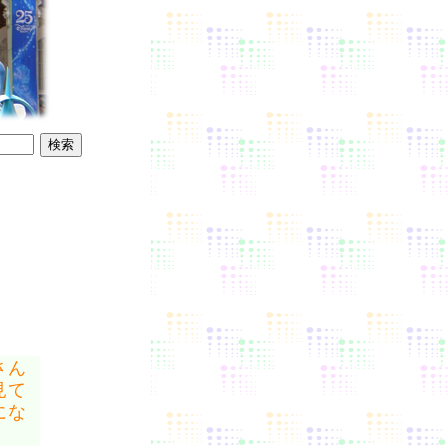
さん
見て
にな