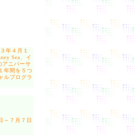
９８３年４月１
y Sea、イ
でのアニバーサ
１年間を５つ
ャルプログラ
日～７月７日