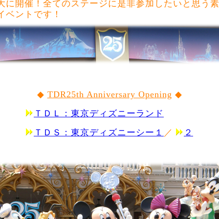
大に開催！全てのステージに是非参加したいと思う
イベントです！
◆
TDR25th Anniversary Opening
◆
ＴＤＬ：東京ディズニーランド
ＴＤＳ：東京ディズニーシー１
／
２