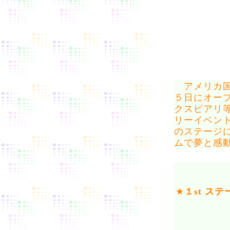
アメリカ国外初
５日にオープ
クスピアリ等様
リーイベン
のステージ
ムで夢と感
★
１st ス