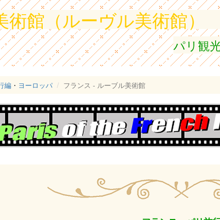
美術館（ルーヴル美術館）
パリ観
行編
・
ヨーロッパ
フランス - ルーブル美術館