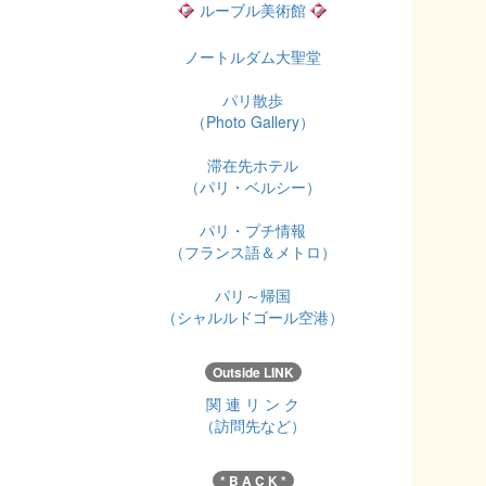
ルーブル美術館
ノートルダム大聖堂
パリ散歩
（Photo Gallery）
滞在先ホテル
（パリ・ベルシー）
パリ・プチ情報
（フランス語＆メトロ）
パリ～帰国
（シャルルドゴール空港）
Outside LINK
関 連 リ ン ク
（訪問先など）
* B A C K *