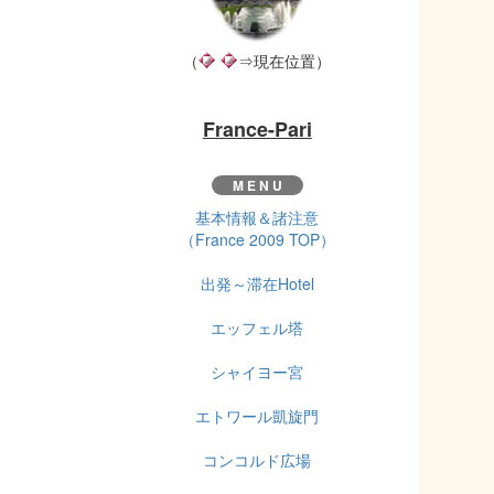
（
⇒現在位置）
France-Pari
M E N U
基本情報＆諸注意
（France 2009 TOP）
出発～滞在Hotel
エッフェル塔
シャイヨー宮
エトワール凱旋門
コンコルド広場