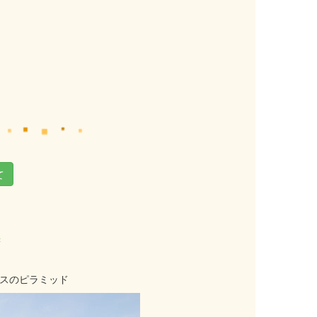
て
=
スのピラミッド