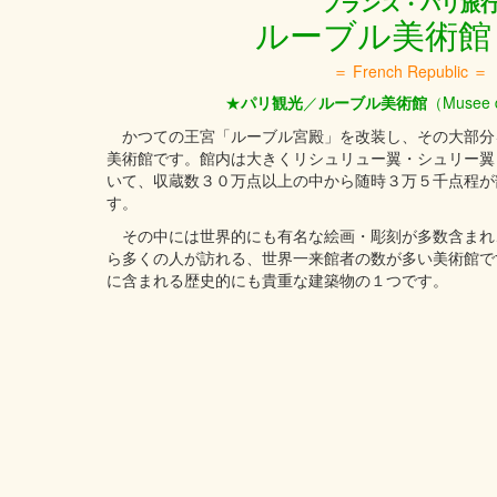
フランス・パリ旅
ルーブル美術館
＝ French Republic ＝
★
パリ
観光
／
ルーブル美術館
（Musee 
かつての王宮「ルーブル宮殿」を改装し、その大部分
美術館です。館内は大きくリシュリュー翼・シュリー翼
いて、収蔵数３０万点以上の中から随時３万５千点程が
す。
その中には世界的にも有名な絵画・彫刻が多数含まれ
ら多くの人が訪れる、世界一来館者の数が多い美術館で
に含まれる歴史的にも貴重な建築物の１つです。