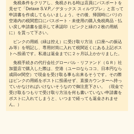
免税条件をクリアし、免税される時は店員にパスポートを
見せて「Detaxe S.V.P.／デタックス スィルヴプレ」と言って
申請書を作成してもらいましょう。その後、帰国時にパリの
空港内の税関窓口にパスポート・未使用の購入免税商品・払
い戻し申請書を提示して承認印（ピンクと緑の２枚の用紙
に）を貰って下さい。
ピンクの用紙（緑は控え）に受け取り方法（口座への振込
み等）を明記し、専用封筒に入れて税関近くにある上記ポス
トへ投函です。私達は返金までに２ヶ月以上かかりました。
免税手続きの代行会社グローバル・リファンド（ＧＲ）社
加盟店で購入した際は、空港（ユーロならココ、日本円なら
成田or関空）で現金を受け取る事も出来るそうです。その際
はピンクの用紙をポストに投函せず、直接カウンターへ持っ
ていかなければいけないそうなので御注意下さい。 （現金で
受け取るつもりで受け取り方法を何も書いていない申請書を
ポストに入れてしまうと、いつまで経っても返金されませ
ん。）