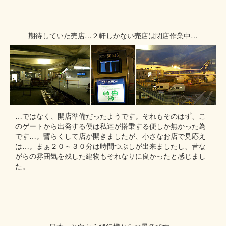
期待していた売店…２軒しかない売店は閉店作業中…
…ではなく、開店準備だったようです。それもそのはず、こ
のゲートから出発する便は私達が搭乗する便しか無かった為
です…。暫らくして店が開きましたが、小さなお店で見応え
は…。まぁ２０～３０分は時間つぶしが出来ましたし、昔な
がらの雰囲気を残した建物もそれなりに良かったと感じまし
た。