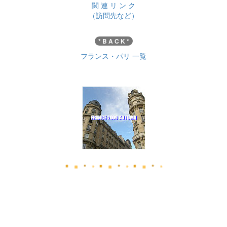
関 連 リ ン ク
（訪問先など）
* B A C K *
フランス・パリ 一覧