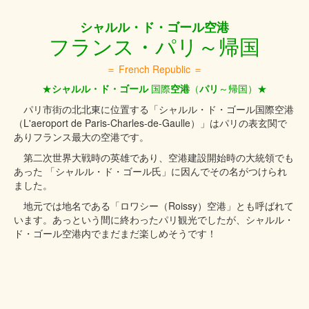
シャルル・ド・ゴール空港
フランス・パリ～帰国
＝ French Republic ＝
★
シャルル・ド・ゴール
国際
空港
（
パリ
～帰国）★
パリ市街の北北東に位置する「シャルル・ド・ゴール国際空港
（L'aeroport de Paris-Charles-de-Gaulle）」はパリの表玄関で
ありフランス最大の空港です。
第二次世界大戦時の英雄であり、空港建設開始時の大統領でも
あった 「シャルル・ド・ゴール氏」に因んでその名がつけられ
ました。
地元では地名である「ロワシー（Roissy）空港」とも呼ばれて
います。あっという間に終わったパリ観光でしたが、シャルル・
ド・ゴール空港内でまだまだ楽しめそうです！