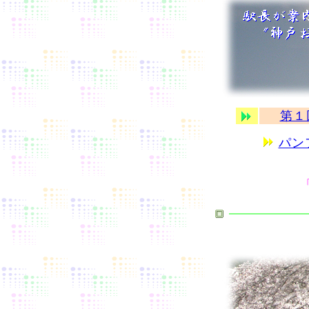
第１
パン