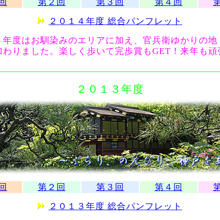
回
第２回
第３回
第４回
２０１４年度 総合パンフレット
年度はお馴染みのエリアに加え、官兵衛ゆかりの地
加わりました。楽しく歩いて完歩賞もGET！来年も頑
２０１３年度
回
第２回
第３回
第４回
２０１３年度 総合パンフレット