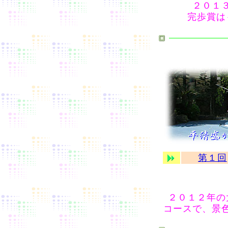
２０１
完歩賞は
第１回
２０１２年の
コースで、景