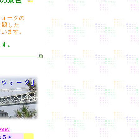
の景色
ウォーク
の
と題した
ています。
ます。
New!
第５回