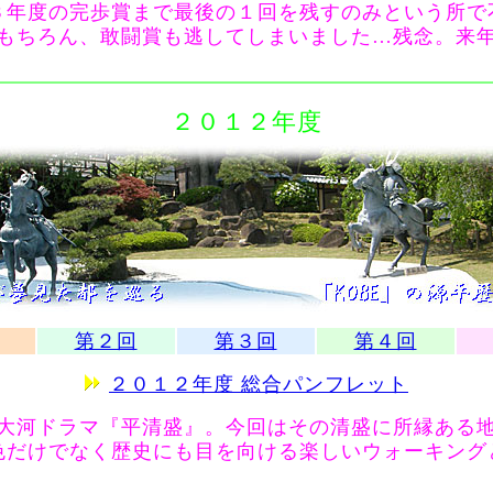
３年度の完歩賞まで最後の１回を残すのみという所で
もちろん、敢闘賞も逃してしまいました…残念。来
２０１２年度
第２回
第３回
第４回
２０１２年度 総合パンフレット
大河ドラマ『平清盛』。今回はその清盛に所縁ある
色だけでなく歴史にも目を向ける楽しいウォーキング