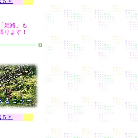
第５回
「姫路」も
張ります！
第５回