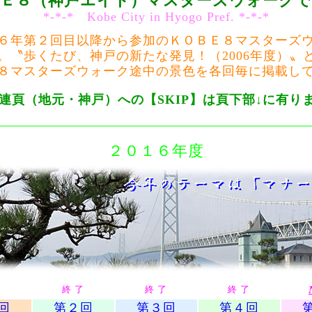
ＢＥ８（神戸エイト）マスターズウォークで
*-*-* Kobe City in Hyogo Pref. *-*-*
６年第２回目以降から参加の
ＫＯＢＥ８マスターズ
。〝歩くたび、神戸の新たな発見！（2006年度）〟
８マスターズウォーク
途中の景色を各回毎に掲載し
連頁（地元・神戸）への【SKIP】は頁下部↓に有り
２０１６年度
了
終 了
終 了
終 了
回
第２回
第３回
第４回