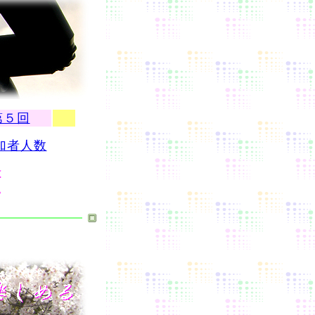
第５回
加者人数
は
。