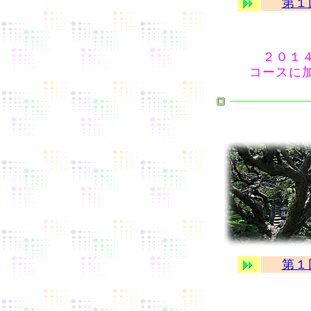
第１
２０１４
コースに
第１