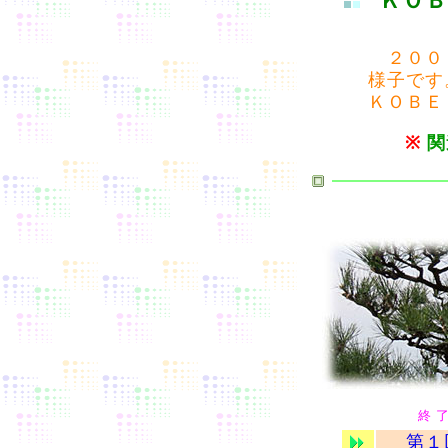
ＫＯ
２００
様子です
ＫＯＢＥ
※
関
終 
第１