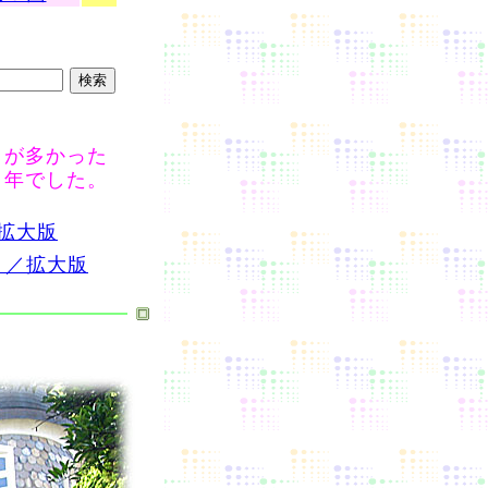
日が多かった
１年でした。
／拡大版
ト／拡大版