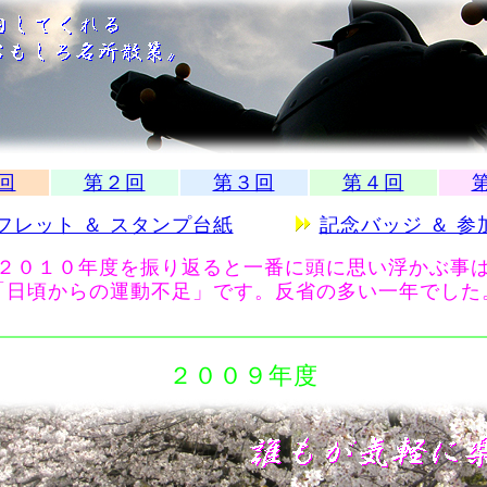
回
第２回
第３回
第４回
フレット ＆ スタンプ台紙
記念バッジ ＆ 参
２０１０年度を振り返ると一番に頭に思い浮かぶ事
「日頃からの運動不足」です。反省の多い一年でした
２００９年度