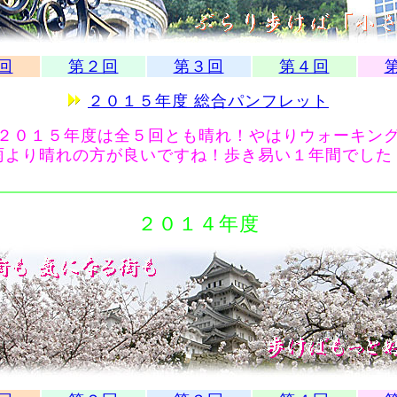
回
第２回
第３回
第４回
２０１５年度 総合パンフレット
０１５年度は全５回とも晴れ！やはりウォーキン
雨より晴れの方が良いですね！歩き易い１年間でした
２０１４年度