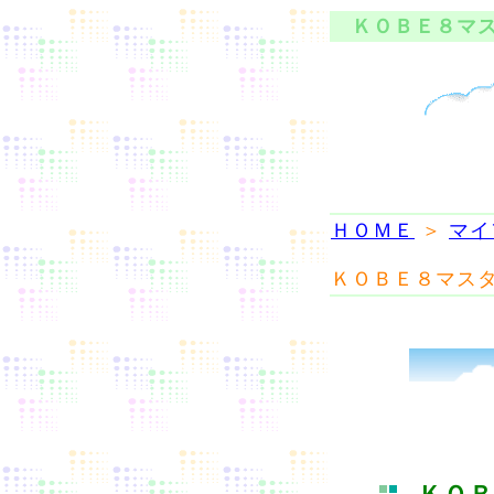
ＫＯＢＥ８マス
ＨＯＭＥ
＞
マイ
ＫＯＢＥ８マス