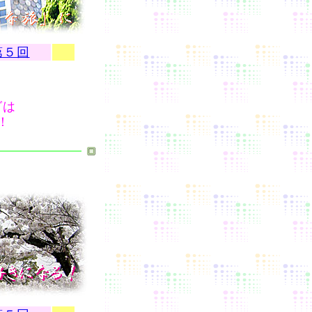
第５回
グは
！